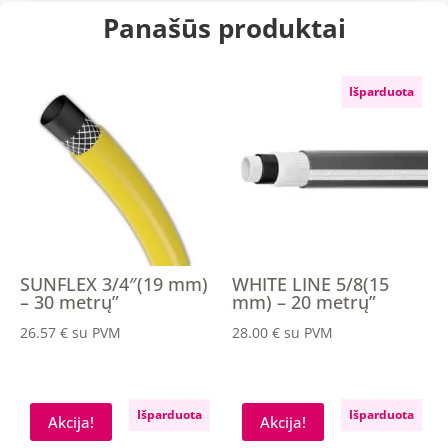
Panašūs produktai
Išparduota
SUNFLEX 3/4″(19 mm)
WHITE LINE 5/8(15
– 30 metrų”
mm) – 20 metrų”
26.57
€
su PVM
28.00
€
su PVM
Išparduota
Išparduota
Akcija!
Akcija!