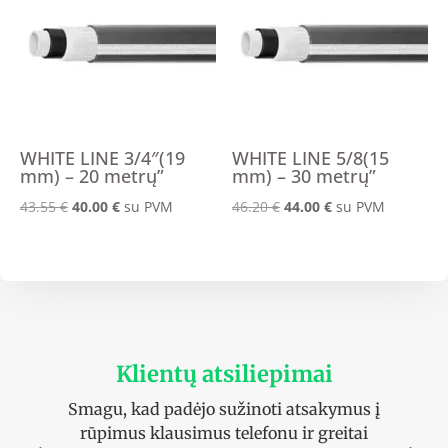
WHITE LINE 3/4″(19
WHITE LINE 5/8(15
mm) – 20 metrų”
mm) – 30 metrų”
Original
Current
Original
Current
43.55
€
40.00
€
su PVM
46.20
€
44.00
€
su PVM
price
price
price
price
was:
is:
was:
is:
43.55 €.
40.00 €.
46.20 €.
44.00 €.
Klientų atsiliepimai
Smagu, kad padėjo sužinoti atsakymus į
rūpimus klausimus telefonu ir greitai