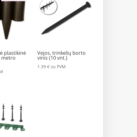
ė plastikinė
Vejos, trinkelių borto
5 metro
vinis (10 vnt.)
1.39
€
su PVM
VM