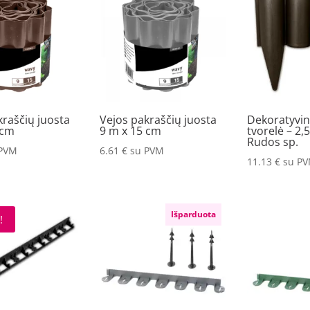
kraščių juosta
Vejos pakraščių juosta
Dekoratyvin
 cm
9 m x 15 cm
tvorelė – 2,
Rudos sp.
 PVM
6.61
€
su PVM
11.13
€
su P
Išparduota
!