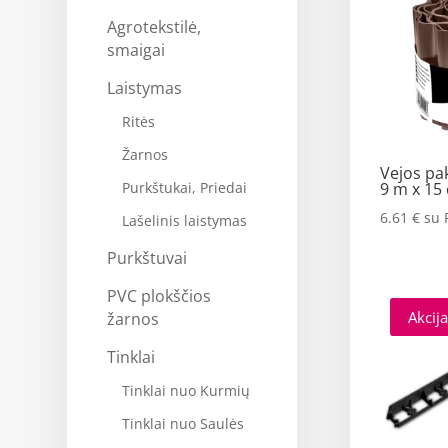
Agrotekstilė,
smaigai
Laistymas
Ritės
Žarnos
Vejos pa
9 m x 15
Purkštukai, Priedai
6.61
€
su
Lašelinis laistymas
Purkštuvai
PVC plokščios
Akcija
žarnos
Tinklai
Tinklai nuo Kurmių
Tinklai nuo Saulės