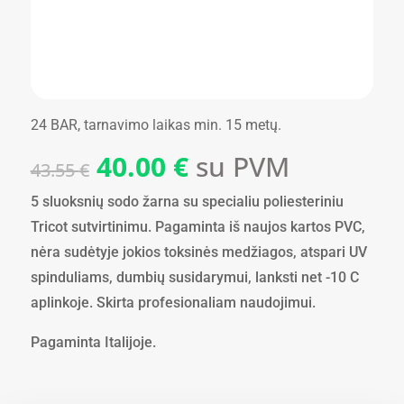
24 BAR, tarnavimo laikas min. 15 metų.
Original
Current
40.00
€
su PVM
43.55
€
price
price
was:
is:
5 sluoksnių sodo žarna su specialiu poliesteriniu
43.55 €.
40.00 €.
Tricot sutvirtinimu. Pagaminta iš naujos kartos PVC,
nėra sudėtyje jokios toksinės medžiagos, atspari UV
spinduliams, dumbių susidarymui, lanksti net -10 C
aplinkoje. Skirta profesionaliam naudojimui.
Pagaminta Italijoje.