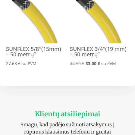
SUNFLEX 5/8″(15mm)
SUNFLEX 3/4″(19 mm)
– 50 metrų”
– 50 metrų”
Original
Current
27.68
€
su PVM
44.50
€
33.00
€
su PVM
price
price
was:
is:
44.50 €.
33.00 €.
Klientų atsiliepimai
Smagu, kad padėjo sužinoti atsakymus į
rūpimus klausimus telefonu ir greitai