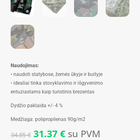
Naudojimas:
• naudoti statybose, žemės ūkyje ir buityje
• idealiai tinka stovyklavimo ir išgyvenimo
entuziastams kaip turistinis brezentas
Dydžio paklaida +/- 4 %
Medžiaga: polipropilenas 90g/m2
Original
Current
31.37
€
su PVM
34.85
€