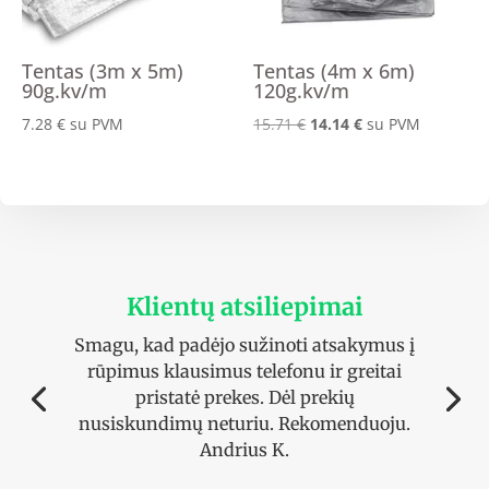
Tentas (3m x 5m)
Tentas (4m x 6m)
90g.kv/m
120g.kv/m
Original
Current
7.28
€
su PVM
15.71
€
14.14
€
su PVM
price
price
was:
is:
15.71 €.
14.14 €.
Klientų atsiliepimai
Smagu, kad padėjo sužinoti atsakymus į
rūpimus klausimus telefonu ir greitai
pristatė prekes. Dėl prekių
nusiskundimų neturiu. Rekomenduoju.
Andrius K.