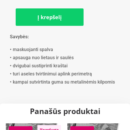
price
price
was:
is:
34.85 €.
31.37 €.
Į krepšelį
produkto
kiekis:
Tentas
Savybės:
(6m
x
• maskuojanti spalva
8m)
• apsauga nuo lietaus ir saulės
90g.kv/m
• dvigubai sustiprinti kraštai
• turi aseles tvirtinimui aplink perimetrą
• kampai sutvirtinta guma su metalinėmis kilpomis
Panašūs produktai
Išparduota