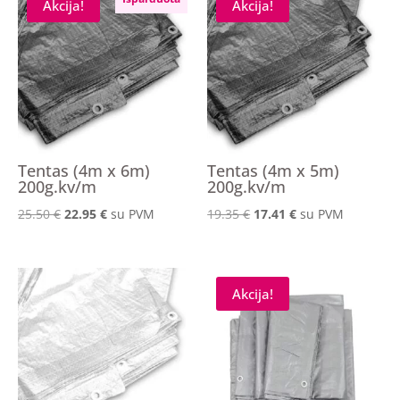
Akcija!
Akcija!
Tentas (4m x 6m)
Tentas (4m x 5m)
200g.kv/m
200g.kv/m
Original
Current
Original
Current
25.50
€
22.95
€
su PVM
19.35
€
17.41
€
su PVM
price
price
price
price
was:
is:
was:
is:
25.50 €.
22.95 €.
19.35 €.
17.41 €.
Akcija!