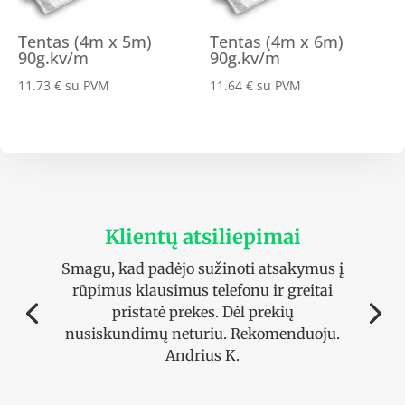
Tentas (4m x 5m)
Tentas (4m x 6m)
90g.kv/m
90g.kv/m
11.73
€
su PVM
11.64
€
su PVM
Klientų atsiliepimai
Smagu, kad padėjo sužinoti atsakymus į
rūpimus klausimus telefonu ir greitai
pristatė prekes. Dėl prekių
nusiskundimų neturiu. Rekomenduoju.
Andrius K.