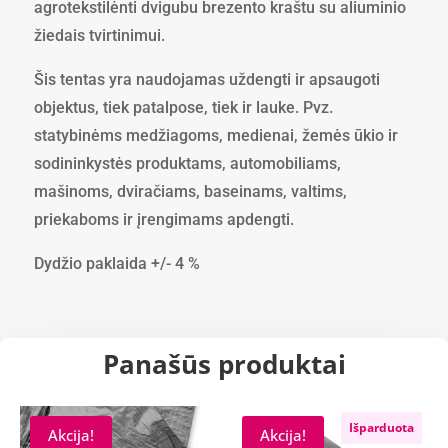
agrotekstilėnti dvigubu brezento kraštu su aliuminio
žiedais tvirtinimui.
Šis tentas yra naudojamas uždengti ir apsaugoti
objektus, tiek patalpose, tiek ir lauke. Pvz.
statybinėms medžiagoms, medienai, žemės ūkio ir
sodininkystės produktams, automobiliams,
mašinoms, dviračiams, baseinams, valtims,
priekaboms ir įrengimams apdengti.
Dydžio paklaida +/- 4 %
Panašūs produktai
Išparduota
Akcija!
Akcija!