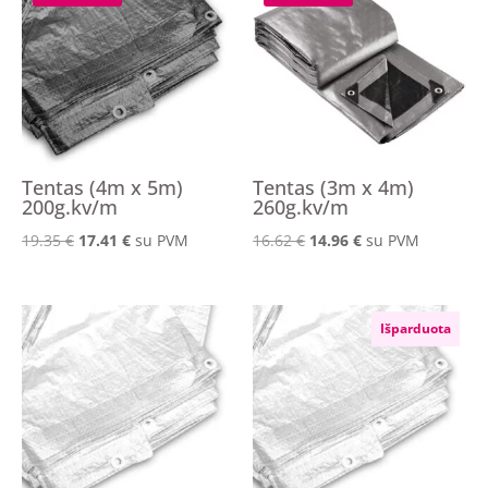
Tentas (4m x 5m)
Tentas (3m x 4m)
200g.kv/m
260g.kv/m
Original
Current
Original
Current
19.35
€
17.41
€
su PVM
16.62
€
14.96
€
su PVM
price
price
price
price
was:
is:
was:
is:
19.35 €.
17.41 €.
16.62 €.
14.96 €.
Išparduota