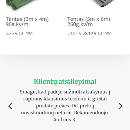
Tentas (3m x 4m)
Tentas (5m x 6m)
90g.kv/m
260g.kv/m
Original
Current
5.76
€
su PVM
39.01
€
35.10
€
su PVM
price
price
was:
is:
39.01 €.
35.10 €.
Klientų atsiliepimai
Smagu, kad padėjo sužinoti atsakymus į
rūpimus klausimus telefonu ir greitai
pristatė prekes. Dėl prekių
nusiskundimų neturiu. Rekomenduoju.
Andrius K.