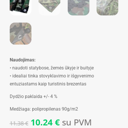
Naudojimas:
• naudoti statybose, žemės ūkyje ir buityje
• idealiai tinka stovyklavimo ir išgyvenimo
entuziastams kaip turistinis brezentas
Dydžio paklaida +/- 4 %
Medžiaga: polipropilenas 90g/m2
Original
Current
10.24
€
su PVM
11.38
€