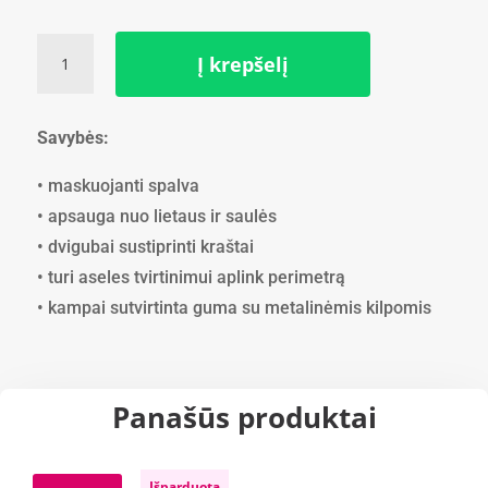
price
price
was:
is:
11.38 €.
10.24 €.
produkto
Į krepšelį
kiekis:
Tentas
(3m
Savybės:
x
5m)
• maskuojanti spalva
90g.kv/m
• apsauga nuo lietaus ir saulės
• dvigubai sustiprinti kraštai
• turi aseles tvirtinimui aplink perimetrą
• kampai sutvirtinta guma su metalinėmis kilpomis
Panašūs produktai
Išparduota