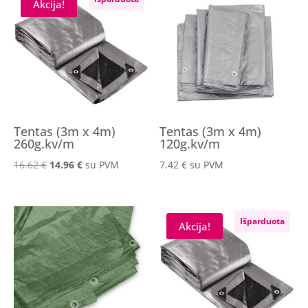
Akcija!
Tentas (3m x 4m)
Tentas (3m x 4m)
260g.kv/m
120g.kv/m
Original
Current
16.62
€
14.96
€
su PVM
7.42
€
su PVM
price
price
was:
is:
16.62 €.
14.96 €.
Išparduota
Akcija!