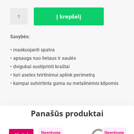
produkto
Į krepšelį
kiekis:
Tentas
(3m
Savybės:
x
3m)
• maskuojanti spalva
90g.kv/m
• apsauga nuo lietaus ir saulės
• dvigubai sustiprinti kraštai
• turi aseles tvirtinimui aplink perimetrą
• kampai sutvirtinta guma su metalinėmis kilpomis
Panašūs produktai
Išparduota
Išparduota