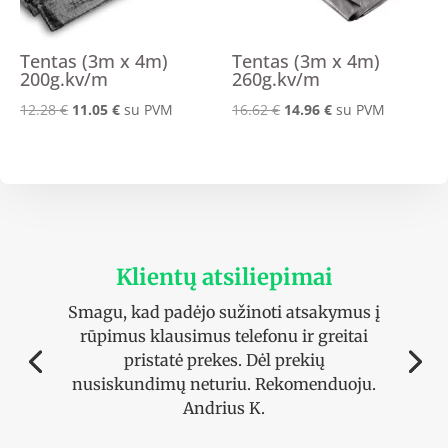
Tentas (3m x 4m)
Tentas (3m x 4m)
200g.kv/m
260g.kv/m
Original
Current
Original
Current
12.28
€
11.05
€
su PVM
16.62
€
14.96
€
su PVM
price
price
price
price
was:
is:
was:
is:
12.28 €.
11.05 €.
16.62 €.
14.96 €.
Klientų atsiliepimai
Smagu, kad padėjo sužinoti atsakymus į
rūpimus klausimus telefonu ir greitai
pristatė prekes. Dėl prekių
nusiskundimų neturiu. Rekomenduoju.
Andrius K.