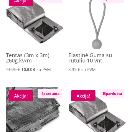
Akcija!
Tentas (3m x 3m)
Elastinė Guma su
260g.kv/m
rutuliu 10 vnt.
Original
Current
11.70
€
10.53
€
su PVM
3.39
€
su PVM
price
price
was:
is:
11.70 €.
10.53 €.
Išparduota
Išparduota
Akcija!
Akcija!