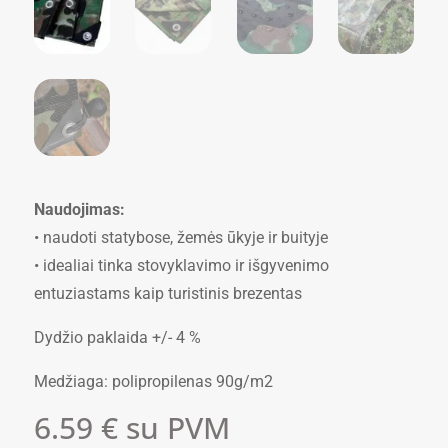
Naudojimas:
• naudoti statybose, žemės ūkyje ir buityje
• idealiai tinka stovyklavimo ir išgyvenimo
entuziastams kaip turistinis brezentas
Dydžio paklaida +/- 4 %
Medžiaga: polipropilenas 90g/m2
6.59
€
su PVM