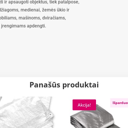
 ir apsaugoti objektus, tiek patalpose,
edžiagoms, medienai, žemės ūkio ir
biliams, mašinoms, dviračiams,
r įrengimams apdengti.
Panašūs produktai
Išparduo
Akcija!