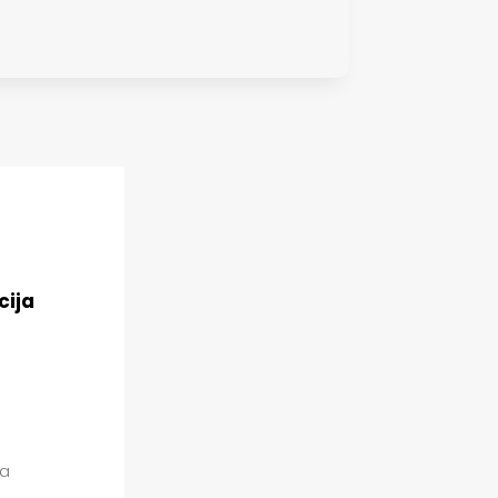
cija
ka