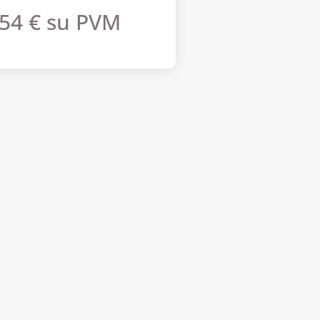
.54
€
su PVM