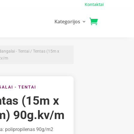
Kontaktai
Kategorijos
angalai - Tentai
/ Tentas (15m x
kv/m
ALAI - TENTAI
tas (15m x
m) 90g.kv/m
a: polipropilenas 90g/m2