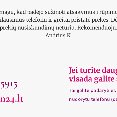
magu, kad padėjo sužinoti atsakymus į rūpim
klausimus telefonu ir greitai pristatė prekes. Dė
prekių nusiskundimų neturiu. Rekomenduoju
Andrius K.
Jei turite da
visada galite
25915
Tai galite padaryti e
n24.lt
nudorytu telefonu (d