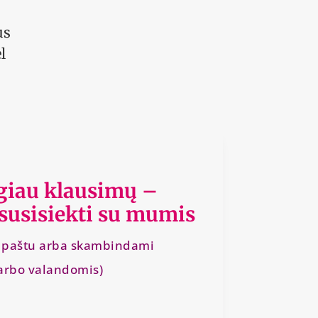
us
l
.
ugiau klausimų –
 susisiekti su mumis
l. paštu arba skambindami
arbo valandomis)