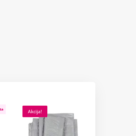
ta
Akcija!