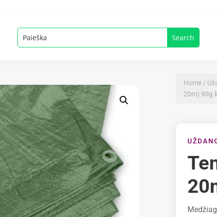
Home
/
Užd
20m) 90g.
UŽDANG
Ten
20
Medžiag