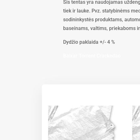
Šis tentas yra naudojamas uždengti
tiek ir lauke. Pvz. statybinėms m
sodininkystės produktams, automo
baseinams, valtims, priekaboms i
Dydžio paklaida +/- 4 %
Baixar Torrent Crackedao