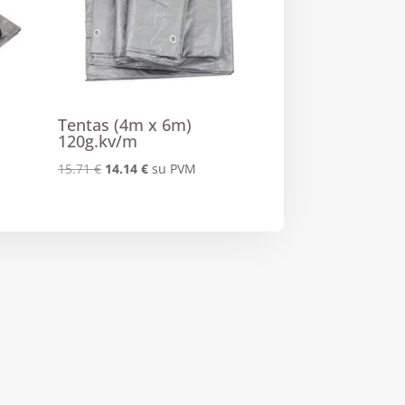
Tentas (4m x 6m)
120g.kv/m
Original
Current
15.71
€
14.14
€
su PVM
price
price
was:
is:
15.71 €.
14.14 €.