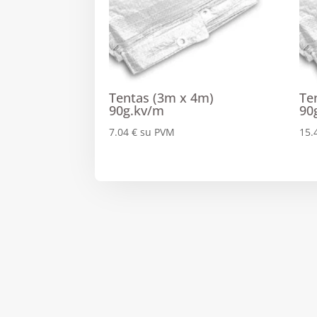
Tentas (3m x 4m)
Te
90g.kv/m
90
7.04
€
su PVM
15.