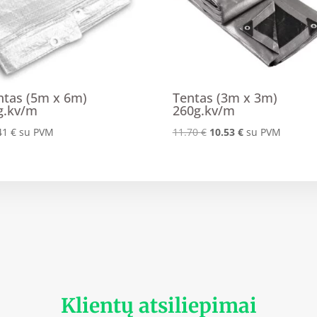
ntas (5m x 6m)
Tentas (3m x 3m)
g.kv/m
260g.kv/m
Original
Current
41
€
su PVM
11.70
€
10.53
€
su PVM
price
price
was:
is:
11.70 €.
10.53 €.
Klientų atsiliepimai