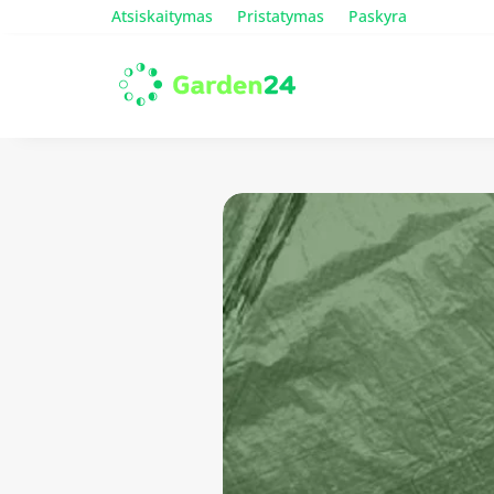
Atsiskaitymas
Pristatymas
Paskyra