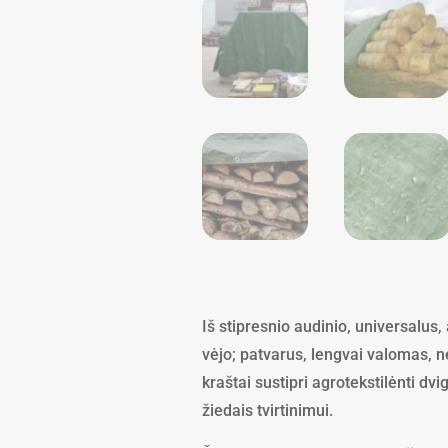
Iš stipresnio audinio, universalus,
vėjo; patvarus, lengvai valomas, ne
kraštai sustipri agrotekstilėnti dv
žiedais tvirtinimui.