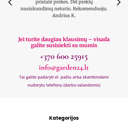
pristatė prekes. Dėl prekių
nusiskundimų neturiu. Rekomenduoju.
Andrius K.
Jei turite daugiau klausimų – visada
galite susisiekti su mumis
+370 600 25915
info@garden24.lt
Tai galite padaryti el. paštu arba skambindami
nudorytu telefonu (darbo valandomis)
Kategorijos