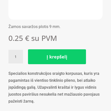
Žarnos savaržos plotis 9 mm.
0.25
€
su PVM
produkto
Į krepšelį
kiekis:
Sąvarža
8-
Specialios konstrukcijos sraigto korpusas, kuris yra
12
pagamintas iš vientiso tinklinio plieno, bei atlaiko
mm
įspūdingą galią. Užapvalinti kraštai ir lygus vidinis
juostos paviršius nesukelia net mažiausio pavojaus
pažeisti žarną.