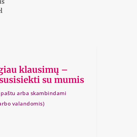
us
l
.
ugiau klausimų –
 susisiekti su mumis
l. paštu arba skambindami
arbo valandomis)