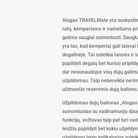
Alugas TRAVELMate yra suskystint
ratų, kemperiams ir nameliams pr
galima saugiai sumontuoti. Daugka
yra tas, kad kemperiai gali laisvai 
degalinėje. Tai suteikia laisvės ir
papildyti degalų bet kuriuo pripil
dar nesunaudojus visų dujų galima
užpildomas. Taip nebereikia nerima
užimančio rezervinio dujų baliono.
Užpildomas dujų balionas „Alugas
sumontuotas su vadinamuoju daug
funkcijų, vožtuvas taip pat turi va
leidžia papildyti bet kokiu užpildym
užpildymo lygio indikatorius sutei