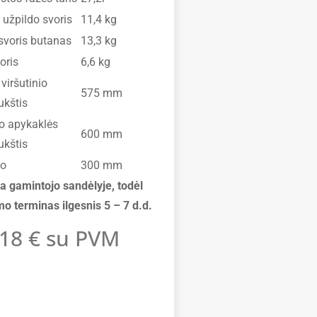
užpildo svoris
11,4 kg
svoris butanas
13,3 kg
oris
6,6 kg
viršutinio
575 mm
ukštis
io apykaklės
600 mm
ukštis
uo
300 mm
a gamintojo sandėlyje, todėl
mo terminas ilgesnis 5 – 7 d.d.
.18
€
su PVM
o