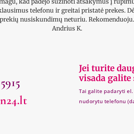
magu, kad padėjo sužinoti atsakymus į rūpim
klausimus telefonu ir greitai pristatė prekes. Dė
prekių nusiskundimų neturiu. Rekomenduoju
Andrius K.
Jei turite da
visada galite
25915
Tai galite padaryti e
n24.lt
nudorytu telefonu (d