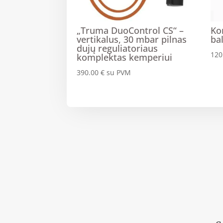
„Truma DuoControl CS“ –
Ko
vertikalus, 30 mbar pilnas
bal
dujų reguliatoriaus
120
komplektas kemperiui
390.00
€
su PVM