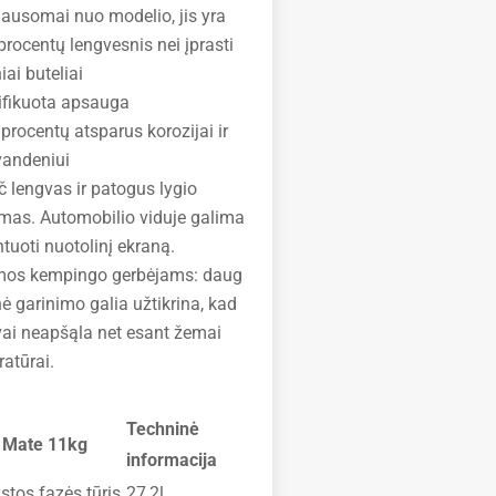
lausomai nuo modelio, jis yra
 procentų lengvesnis nei įprasti
iai buteliai
ifikuota apsauga
procentų atsparus korozijai ir
vandeniui
 lengvas ir patogus lygio
mas. Automobilio viduje galima
uoti nuotolinį ekraną.
mos kempingo gerbėjams: daug
ė garinimo galia užtikrina, kad
ai neapšąla net esant žemai
atūrai.
Techninė
 Mate 11kg
informacija
stos fazės tūris
27,2l