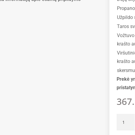
Propano 
Užpildo 
Taros sv
Vožtuvo 
krašto a
Viršutin
krašto a
skersm
Prekė yr
pristaty
367
produkt
kiekis:
Alugas