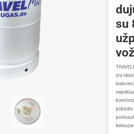
duj
su
už
vož
TRAVELM
yra idea
kiekvien
neprikla
komfortą
pobūdis 
poilsiau
keliaujan