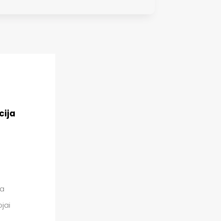
cija
ka
jai