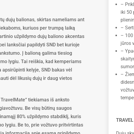
– Prik
iki 50
ų dujų balionas, skirtas nameliams ant
plienin
– Sert
iekaboms, kuriuos per trumpą laiką
– 100 
rtinio užpildymo dujų baliono akcentas
jūros 
bei lanksčiai papildyti SND bet kurioje
– Ypač
 lankstumo. Į balioną galima tiesiog
skaity
dymo lygiu. Tai reiškia, kad kemperiams
sumont
 apsirūpinti kelyje, SND bakas vėl
– Žie
uti dėl likusių dujų ir daug vietos
didesn
vožtuv
temper
 TravelMate“ tiekiamas iš anksto
iavožtuvu. Be visų būtinų saugos
dinamąjį 80% užpildymo stabdiklį, kuris
TRAVEL
o lygiu. Be to, prie vožtuvo pritvirtintas
Dujų sky
kia informaciją apie esamą pripildymo