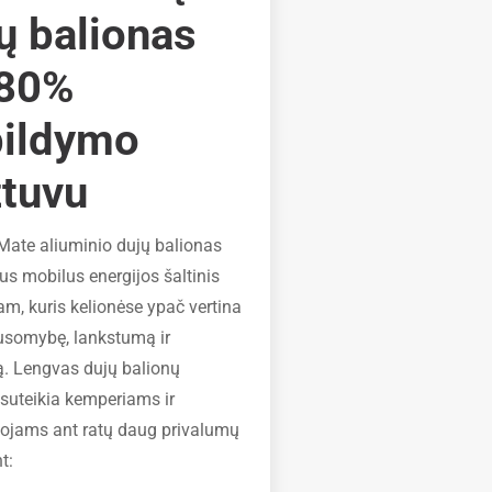
ų balionas
 80%
pildymo
tuvu
ate aliuminio dujų balionas
lus mobilus energijos šaltinis
am, kuris kelionėse ypač vertina
usomybę, lankstumą ir
. Lengvas dujų balionų
suteikia kemperiams ir
tojams ant ratų daug privalumų
t: