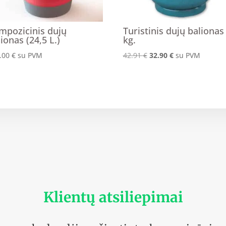
mpozicinis dujų
Turistinis dujų balionas
ionas (24,5 L.)
kg.
Original
Current
.00
€
su PVM
42.91
€
32.90
€
su PVM
price
price
was:
is:
42.91 €.
32.90 €.
Klientų atsiliepimai