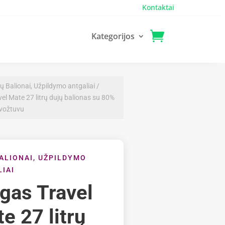
Kontaktai
Kategorijos
ų Balionai, Užpildymo antgaliai
/
el Mate 27 litrų dujų balionas su 80%
 vožtuvu
ALIONAI, UŽPILDYMO
IAI
gas Travel
e 27 litrų