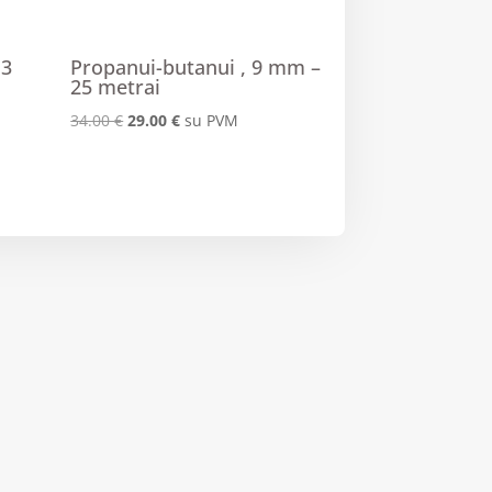
 3
Propanui-butanui , 9 mm –
25 metrai
Original
Current
34.00
€
29.00
€
su PVM
price
price
was:
is:
34.00 €.
29.00 €.