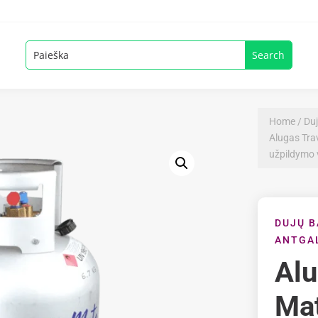
Home
/
Duj
Alugas Trav
užpildymo
DUJŲ B
ANTGAL
Alu
Mat