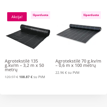
Išparduota
Išparduota
Akcija!
Agrotekstilė 135
Agrotekstilė 70 g.kv/m
g.kv/m – 3,2 m x 50
– 0,6 m x 100 metrų
metrų
22.96
€
su PVM
Original
Current
120.97
€
108.87
€
su PVM
price
price
was:
is:
120.97 €.
108.87 €.