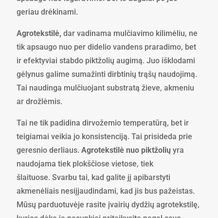
geriau drėkinami.
Agrotekstilė,
dar vadinama mulčiavimo kilimėliu, ne
tik apsaugo nuo per didelio vandens praradimo, bet
ir efektyviai stabdo piktžolių augimą. Juo išklodami
gėlynus galime sumažinti dirbtinių trąšų naudojimą.
Tai naudinga mulčiuojant substratą žieve, akmeniu
ar drožlėmis.
Tai ne tik padidina dirvožemio temperatūrą, bet ir
teigiamai veikia jo konsistenciją. Tai prisideda prie
geresnio derliaus.
Agrotekstilė nuo piktžolių
yra
naudojama tiek plokščiose vietose, tiek
šlaituose. Svarbu tai, kad galite jį apibarstyti
akmenėliais nesiįjaudindami, kad jis bus pažeistas.
Mūsų parduotuvėje rasite įvairių dydžių agrotekstilę,