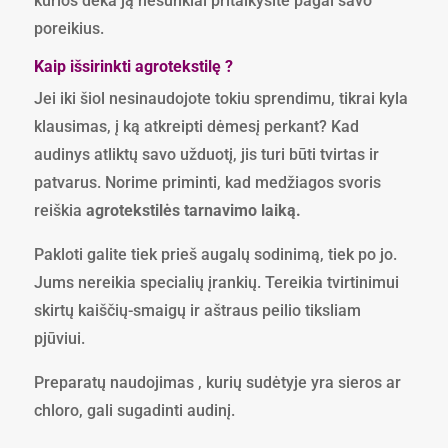
kurios dėka ją nesunkiai pritaikysite pagal savo
poreikius.
Kaip išsirinkti agrotekstilę ?
Jei iki šiol nesinaudojote tokiu sprendimu, tikrai kyla
klausimas, į ką atkreipti dėmesį perkant? Kad
audinys atliktų savo užduotį, jis turi būti tvirtas ir
patvarus. Norime priminti, kad medžiagos svoris
reiškia
agrotekstilės tarnavimo laiką.
Pakloti galite tiek prieš augalų sodinimą, tiek po jo.
Jums nereikia specialių įrankių. Tereikia tvirtinimui
skirtų kaiščių-smaigų ir aštraus peilio tiksliam
pjūviui.
Preparatų naudojimas , kurių sudėtyje yra sieros ar
chloro, gali sugadinti audinį.