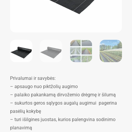
Privalumai ir savybės:
– apsaugo nuo piktžolių augimo
– palaiko pakankamą dirvožemio drėgmę ir šilumą
– sukurtos geros sąlygos augalų augimui pagerina
pasėlių kokybę
– turi išilgines juostas, kurios palengvina sodinimo
planavimą