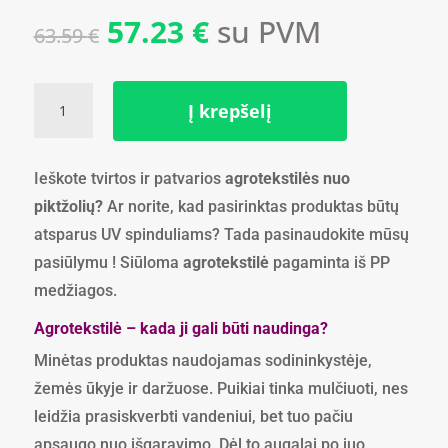
Original
Current
57.23
€
su PVM
63.59
€
price
price
was:
is:
63.59 €.
57.23 €.
produkto
Į krepšelį
kiekis:
Agrotekstilė
135
Ieškote tvirtos ir patvarios
agrotekstilės nuo
g.kv/m
piktžolių?
Ar norite, kad pasirinktas produktas būtų
-
0,8
atsparus UV spinduliams? Tada pasinaudokite mūsų
m
pasiūlymu ! Siūloma
agrotekstilė
pagaminta iš PP
x
medžiagos.
100
metrų
Agrotekstilė – kada ji gali būti naudinga?
Minėtas produktas naudojamas sodininkystėje,
žemės ūkyje ir daržuose. Puikiai tinka mulčiuoti, nes
leidžia prasiskverbti vandeniui, bet tuo pačiu
apsaugo nuo išgaravimo. Dėl to augalai po juo