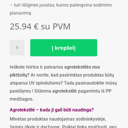
– turi išilgines juostas, kurios palengvina sodinimo
planavimą
25.94
€
su PVM
produkto
Į krepšelį
kiekis:
Agrotekstilė
110
Ieškote tvirtos ir patvarios
agrotekstilės nuo
g.kv/m
piktžolių?
Ar norite, kad pasirinktas produktas būtų
-
0,4
atsparus UV spinduliams? Tada pasinaudokite mūsų
m
pasiūlymu ! Siūloma
agrotekstilė
pagaminta iš PP
x
medžiagos.
100
metrų
Agrotekstilė – kada ji gali būti naudinga?
,
Minėtas produktas naudojamas sodininkystėje,
žalia
žemės ūkyje ir daržuose. Puikiai tinka mulčiuoti, nes