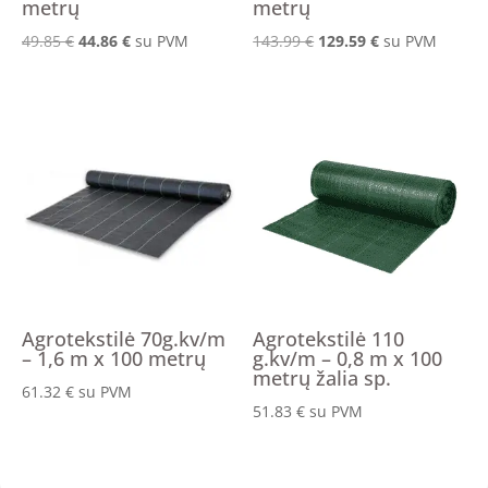
metrų
metrų
Original
Current
Original
Current
49.85
€
44.86
€
su PVM
143.99
€
129.59
€
su PVM
price
price
price
price
was:
is:
was:
is:
49.85 €.
44.86 €.
143.99 €.
129.59 €.
Agrotekstilė 70g.kv/m
Agrotekstilė 110
– 1,6 m x 100 metrų
g.kv/m – 0,8 m x 100
metrų žalia sp.
61.32
€
su PVM
51.83
€
su PVM