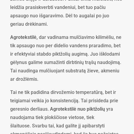
sp.
leidžia prasiskverbti vandeniui, bet tuo pačiu
apsaugo nuo išgaravimo. Dėl to augalai po juo
geriau drėkinami.
Agrotekstilė,
dar vadinama mulčiavimo kilimėliu, ne
tik apsaugo nuo per didelio vandens praradimo, bet
ir efektyviai stabdo piktžolių augimą. Juo išklodami
gėlynus galime sumažinti dirbtinių trąšų naudojimą.
Tai naudinga mulčiuojant substratą žieve, akmeniu
ar drožlėmis.
Tai ne tik padidina dirvožemio temperatūrą, bet ir
teigiamai veikia jo konsistenciją. Tai prisideda prie
geresnio derliaus.
Agrotekstilė nuo piktžolių
yra
naudojama tiek plokščiose vietose, tiek
šlaituose. Svarbu tai, kad galite jį apibarstyti