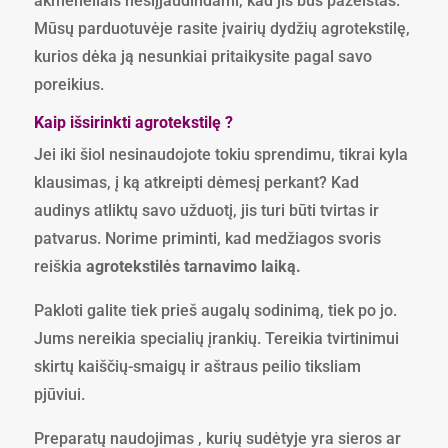
akmenėliais nesiįjaudindami, kad jis bus pažeistas.
Mūsų parduotuvėje rasite įvairių dydžių agrotekstilę,
kurios dėka ją nesunkiai pritaikysite pagal savo
poreikius.
Kaip išsirinkti agrotekstilę ?
Jei iki šiol nesinaudojote tokiu sprendimu, tikrai kyla
klausimas, į ką atkreipti dėmesį perkant? Kad
audinys atliktų savo užduotį, jis turi būti tvirtas ir
patvarus. Norime priminti, kad medžiagos svoris
reiškia
agrotekstilės tarnavimo laiką.
Pakloti galite tiek prieš augalų sodinimą, tiek po jo.
Jums nereikia specialių įrankių. Tereikia tvirtinimui
skirtų kaiščių-smaigų ir aštraus peilio tiksliam
pjūviui.
Preparatų naudojimas , kurių sudėtyje yra sieros ar