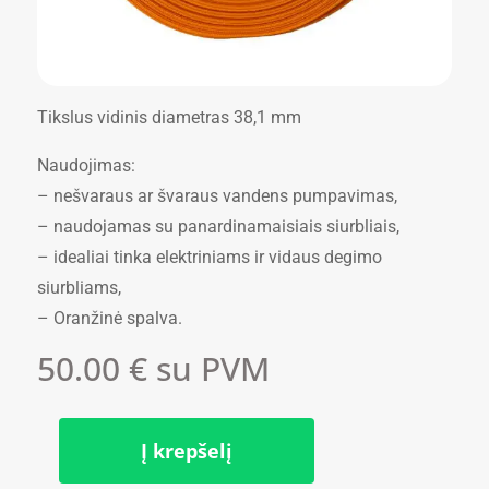
Tikslus vidinis diametras 38,1 mm
Naudojimas:
– nešvaraus ar švaraus vandens pumpavimas,
– naudojamas su panardinamaisiais siurbliais,
– idealiai tinka elektriniams ir vidaus degimo
siurbliams,
– Oranžinė spalva.
50.00
€
su PVM
Į krepšelį
produkto
kiekis: