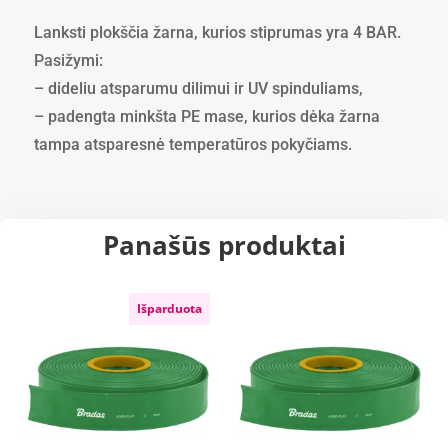
40
Lanksti plokščia žarna, kurios stiprumas yra 4 BAR.
mm
Pasižymi:
4
– dideliu atsparumu dilimui ir UV spinduliams,
BAR
-
– padengta minkšta PE mase, kurios dėka žarna
50
tampa atsparesnė temperatūros pokyčiams.
m
Panašūs produktai
Išparduota